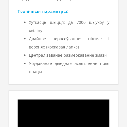
Тэхнічныя параметры:
Хуткасць шыцця: да 7000 шыўкоў у
хвіліну
Двайное перасоўванне: ніжняе і
верхняе (крокавая лапка)
Цэнтралізаванае размеркаванне змазкі
Убудаванае дыёднае асвятленне поля
працы