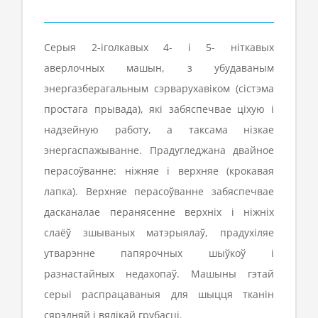
Серыя 2-іголкавых 4- і 5- ніткавых
аверлочных машын, з убудаваным
энергазберагальным сэрварухавіком (сістэма
простага прывада), які забяспечвае ціхую і
надзейную работу, а таксама нізкае
энергаспажыванне. Прадугледжана двайное
перасоўванне: ніжняе і верхняе (крокавая
лапка). Верхняе перасоўванне забяспечвае
дасканалае перанясенне верхніх і ніжніх
слаёў зшываных матэрыялаў, прадухіляе
утварэнне папярочных шыўкоў і
разнастайных недахопаў. Машыны гэтай
серыі распрацаваныя для шыцця тканін
сярэдняй і вялікай грубасці.