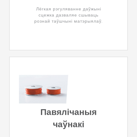
Лёгкая рэгуляванне даўжыні
сцежка дазваляе сшываць
рознай таўшчыні матэрыялаў.
Павялічаныя
чаўнакі