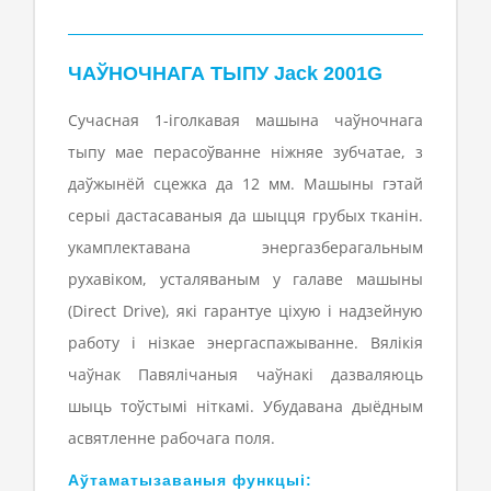
ЧАЎНОЧНАГА ТЫПУ Jack 2001G
Сучасная 1-іголкавая машына чаўночнага
тыпу мае перасоўванне ніжняе зубчатае, з
даўжынёй сцежка да 12 мм. Машыны гэтай
серыі дастасаваныя да шыцця грубых тканін.
укамплектавана энергазберагальным
рухавіком, усталяваным у галаве машыны
(Direct Drive), які гарантуе ціхую і надзейную
работу і нізкае энергаспажыванне. Вялікія
чаўнак Павялічаныя чаўнакі дазваляюць
шыць тоўстымі ніткамі. Убудавана дыёдным
асвятленне рабочага поля.
Аўтаматызаваныя функцыі: