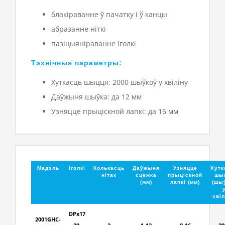
блакіраванне ў пачатку і ў канцы
абразанне ніткі
пазіцыяніраванне іголкі
Тэхнічныя параметры:
Хуткасць шыцця: 2000 шыўкоў у хвіліну
Даўжыня шыўка: да 12 мм
Узняцце прыціскной лапкі: да 16 мм
Мадэль
Іголкі
Колькасць
Даўжыня
Узняцце
Хутк
нітак
сцежка
прыціскной
шы
(мм)
лапкі (мм)
(шы
хвіл
DPx17
2001GHC-