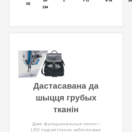
20-
2
1-12
8-16
20
3Q
23#
Дастасавана да
шыцця грубых
тканін
Дзве функцыянальныя кнопкі і
LED падсвятленне забяспечвае