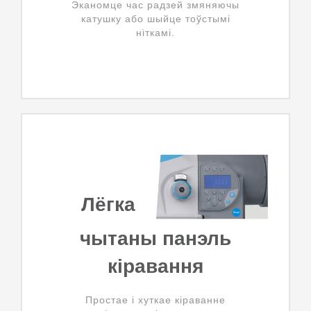
Эканомце час радзей змяняючы
катушку або шыйце тоўстымі
ніткамі.
Лёгка
чытаны панэль
кіравання
Простае і хуткае кіраванне