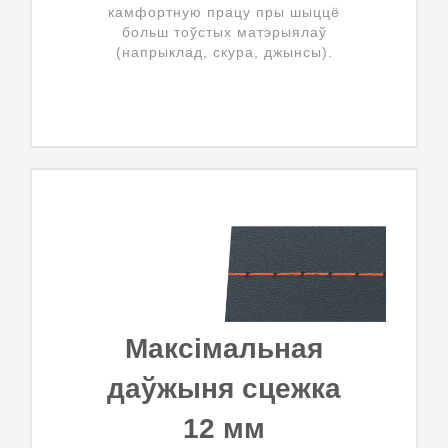
камфортную працу пры шыццё
больш тоўстых матэрыялаў
(напрыклад, скура, джынсы).
Максімальная
даўжыня сцежка
12 мм