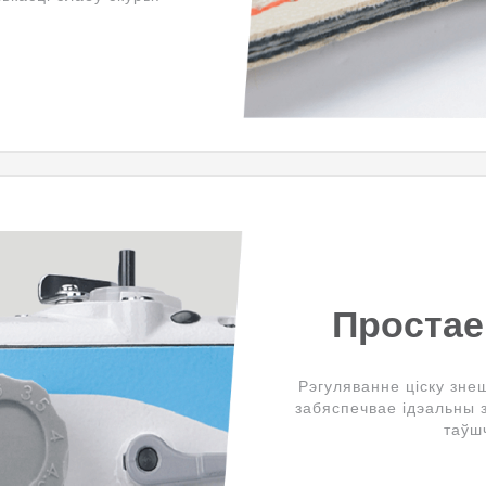
Простае
Рэгуляванне ціску зне
забяспечвае ідэальны 
таўш