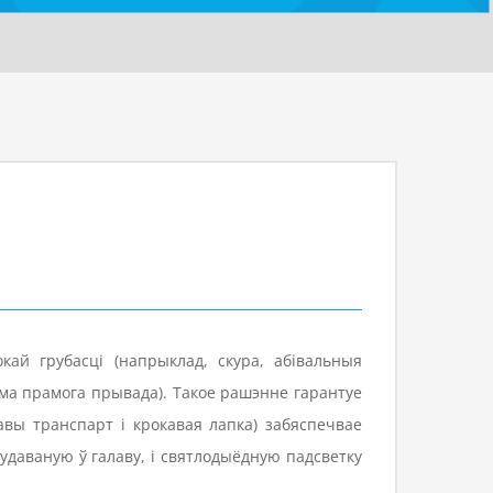
ай грубасці (напрыклад, скура, абівальныя
ма прамога прывада). Такое рашэнне гарантуе
авы транспарт і крокавая лапка) забяспечвае
даваную ў галаву, і святлодыёдную падсветку