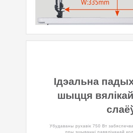
Ідэальна падых
шыцця вялікай
слаё
Убудаваны рухавік 750 Вт забяспечв
пры зшыванні павялічанай кол