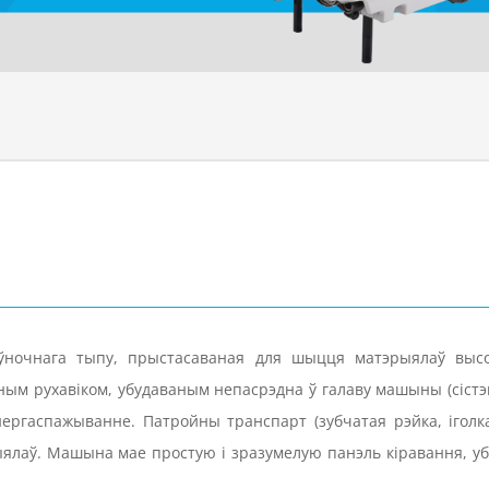
ночнага тыпу, прыстасаваная для шыцця матэрыялаў высок
ным рухавіком, убудаваным непасрэдна ў галаву машыны (сістэ
энергаспажыванне. Патройны транспарт (зубчатая рэйка, іголк
лаў. Машына мае простую і зразумелую панэль кіравання, убу