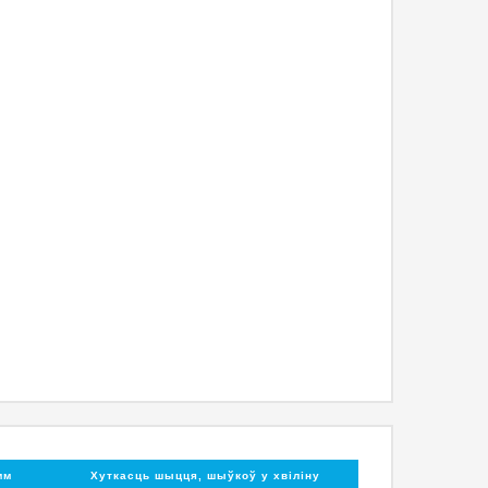
мм
Хуткасць шыцця, шыўкоў у хвіліну