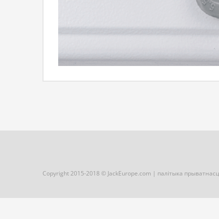
Copyright 2015-2018 © JackEurope.com |
палітыка прыватнас