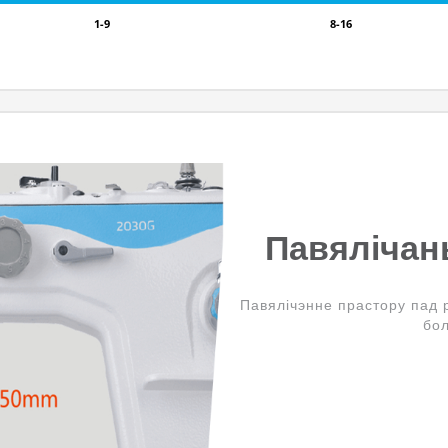
1-9
8-16
Павялічан
Павялічэнне прастору пад
бол