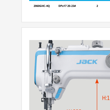
2060GHC-4Q
DPx17 20-23#
2