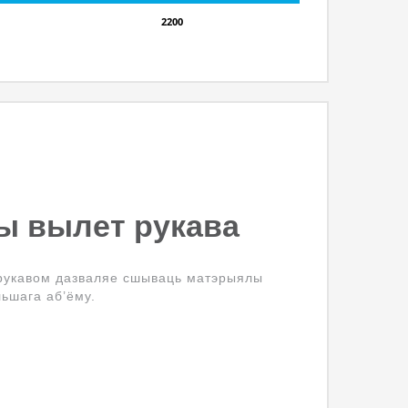
2200
ы вылет рукава
 рукавом дазваляе сшываць матэрыялы
ьшага аб’ёму.