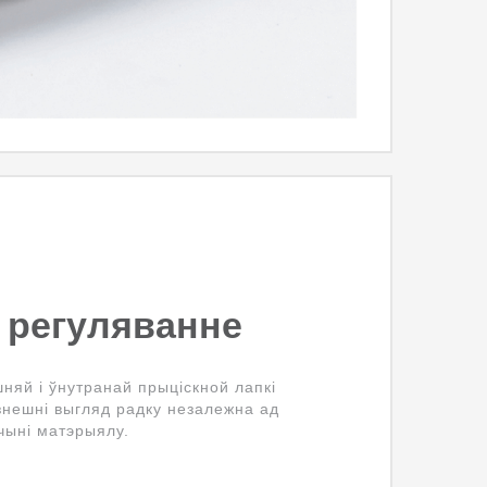
 регуляванне
шняй і ўнутранай прыціскной лапкі
знешні выгляд радку незалежна ад
чыні матэрыялу.