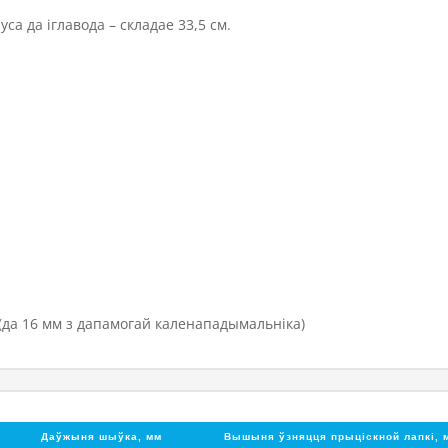
са да іглавода – складае 33,5 см.
(да 16 мм з дапамогай каленападымальніка)
Даўжыня шыўка, мм
Вышыня ўзняцця прыціскной лапкі, 