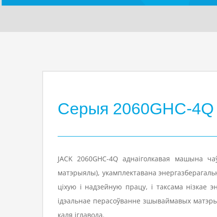
Серыя 2060GHC-4Q
JACK 2060GHC-4Q аднаіголкавая машына чаў
матэрыялы), укамплектавана энергазберагаль
ціхую і надзейную працу, і таксама нізкае 
ідэальнае перасоўванне зшываймавых матэрыя
каля іглавода.