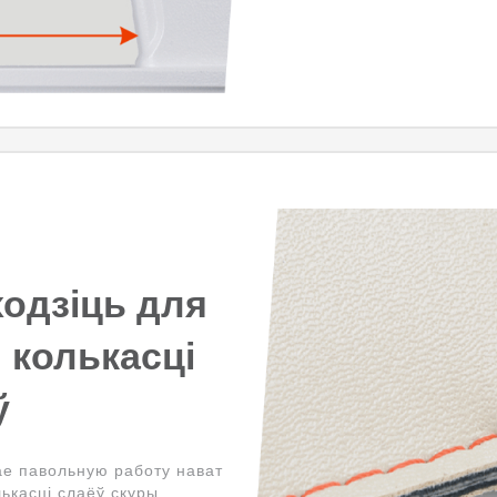
одзіць для
 колькасці
ў
ае павольную работу нават
ькасці слаёў скуры.