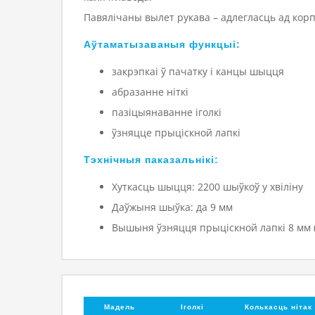
Павялічаны вылет рукава – адлегласць ад корпу
Аўтаматызаваныя функцыі:
закрэпкаі ў пачатку і канцы шыцця
абразанне ніткі
пазіцыянаванне іголкі
ўзняцце прыціскной лапкі
Тэхнічныя паказальнікі:
Хуткасць шыцця: 2200 шыўкоў у хвіліну
Даўжыня шыўка: да 9 мм
Вышыня ўзняцця прыціскной лапкі 8 мм 
Мадель
Іголкі
Колькасць нітак