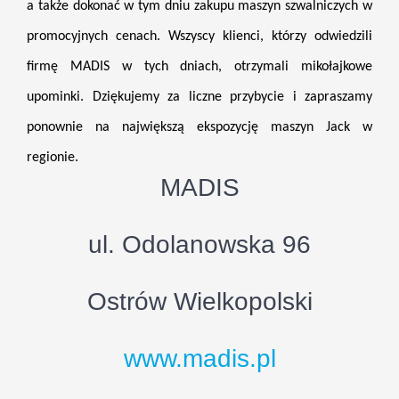
a także dokonać w tym dniu zakupu maszyn szwalniczych w
promocyjnych cenach. Wszyscy klienci, którzy odwiedzili
firmę MADIS w tych dniach, otrzymali mikołajkowe
upominki. Dziękujemy za liczne przybycie i zapraszamy
ponownie na największą ekspozycję maszyn Jack w
regionie.
MADIS
ul. Odolanowska 96
Ostrów Wielkopolski
www.madis.pl