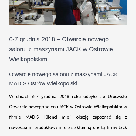
6-7 grudnia 2018 – Otwarcie nowego
salonu z maszynami JACK w Ostrowie
Wielkopolskim
Otwarcie nowego salonu z maszynami JACK –
MADIS Ostrów Wielkopolski
W dniach 6-7 grudnia 2018 roku odbyło się Uroczyste
Otwarcie nowego salonu JACK w Ostrowie Wielkopolskim w
firmie MADIS. Klienci mieli okazję zapoznać się z
nowościami produktowymi oraz aktualną ofertą firmy Jack