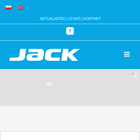
Przejdź
do
AKTUALNOŚCI
|
O NAS
|
KONTAKT
zawartości
Facebook
M7