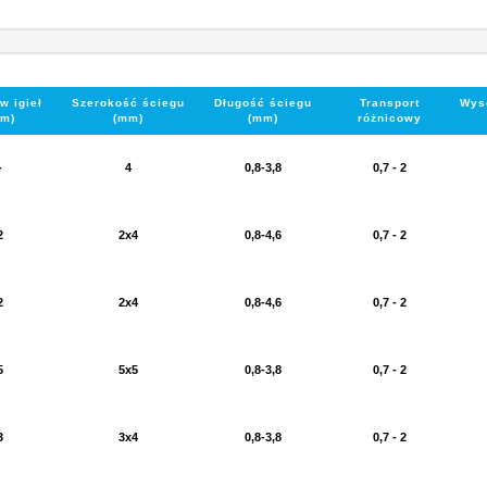
w igieł
Szerokość ściegu
Długość ściegu
Transport
Wys
m)
(mm)
(mm)
różnicowy
-
4
0,8-3,8
0,7 - 2
2
2x4
0,8-4,6
0,7 - 2
2
2x4
0,8-4,6
0,7 - 2
5
5x5
0,8-3,8
0,7 - 2
3
3x4
0,8-3,8
0,7 - 2