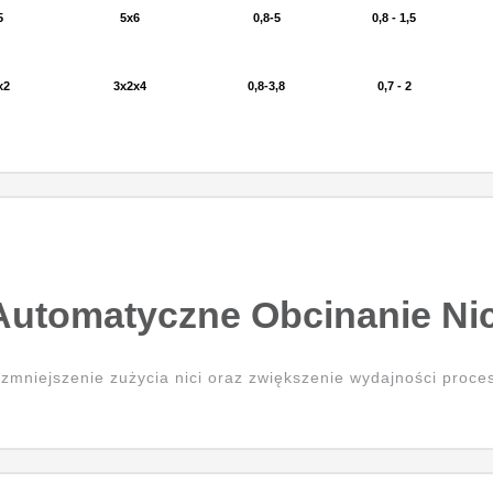
5
5x6
0,8-5
0,8 - 1,5
x2
3x2x4
0,8-3,8
0,7 - 2
Automatyczne Obcinanie Nic
zmniejszenie zużycia nici oraz zwiększenie wydajności proces