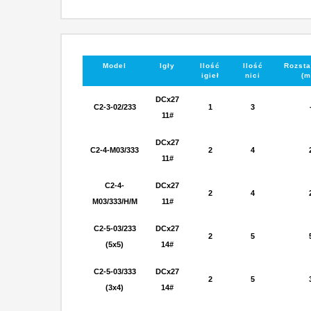
Model
Igły
Ilość
Ilość
Rozsta
igieł
nici
(m
DCx27
C2-3-02/233
1
3
11#
DCx27
C2-4-M03/333
2
4
11#
C2-4-
DCx27
2
4
M03/333/H/M
11#
C2-5-03/233
DCx27
2
5
(5x5)
14#
C2-5-03/333
DCx27
2
5
(3x4)
14#