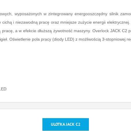
itkowych, wyposażonych w zintegrowany energooszczędny silnik za
cichą i niezawodną pracę oraz mniejsze zużycie energii elektryczne
jszą pracę, a w efekcie dłuższą żywotność maszyny. Overlock JACK C2 p
gieł. Oświetlenie pola pracy (diody LED) z możliwością 3-stopniowej reg
 LED
ULOTKA JACK C2