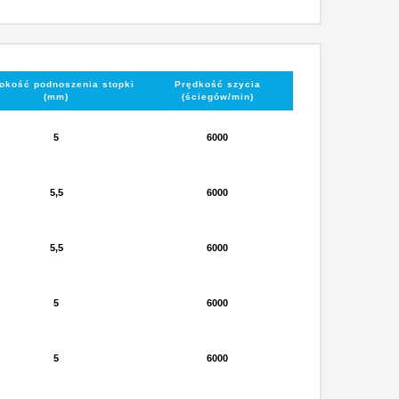
okość podnoszenia stopki
Prędkość szycia
(mm)
(ściegów/min)
5
6000
5,5
6000
5,5
6000
5
6000
5
6000