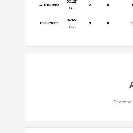
DCx27
C2-5-M04/435
2
5
19#
DCx27
C2-6-03/333
3
6
3
14#
Znaczne 