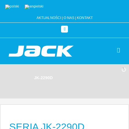
Przejdź
do
AKTUALNOŚCI
|
O NAS
|
KONTAKT
zawartości
Facebook
JK-2290D
SERIA JK-2290D