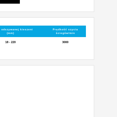
 odszywanej kieszeni
Prędkość szycia
(mm)
ściegów/min
18 - 220
3000