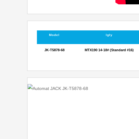
Model
Igły
JK-T5878-68
MTX190 14-18# (Standard #16)