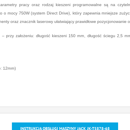
 parametry pracy oraz rodzaj kieszeni programowalne są na czyt
 o mocy 750W (system Direct Drive), który zapewnia mniejsze zużyci
ementy oraz znacznik laserowy ułatwiający prawidłowe pozycjonowanie
 – przy założeniu: długość kieszeni 150 mm, długość ściegu 2,5 mm
o: 12mm)
INSTRUKCJA OBSŁUGI MASZYNY JACK JK-T5878-68