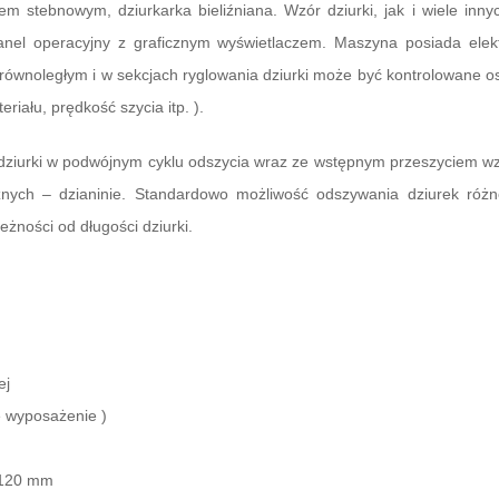
em stebnowym, dziurkarka bieliźniana. Wzór dziurki, jak i wiele inny
anel operacyjny z graficznym wyświetlaczem. Maszyna posiada elekt
ciu równoległym i w sekcjach ryglowania dziurki może być kontrolowane
iału, prędkość szycia itp. ).
ziurki w podwójnym cyklu odszycia wraz ze wstępnym przeszyciem wzm
ycznych – dzianinie. Standardowo możliwość odszywania dziurek różn
żności od długości dziurki.
ej
e wyposażenie )
o 120 mm