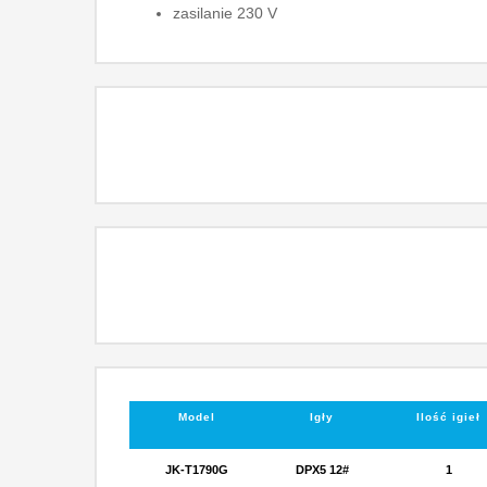
zasilanie 230 V
Model
Igły
Ilość igieł
JK-T1790G
DPX5 12#
1