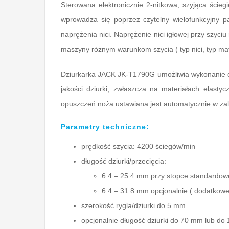
Sterowana elektronicznie 2-nitkowa, szyjąca ściegi
wprowadza się poprzez czytelny wielofunkcyjny p
naprężenia nici. Naprężenie nici igłowej przy szy
maszyny różnym warunkom szycia ( typ nici, typ mater
Dziurkarka JACK JK-T1790G umożliwia wykonanie d
jakości dziurki, zwłaszcza na materiałach elast
opuszczeń noża ustawiana jest automatycznie w zale
Parametry techniczne:
prędkość szycia: 4200 ściegów/min
długość dziurki/przecięcia:
6.4 – 25.4 mm przy stopce standardow
6.4 – 31.8 mm opcjonalnie ( dodatkow
szerokość rygla/dziurki do 5 mm
opcjonalnie długość dziurki do 70 mm lub d