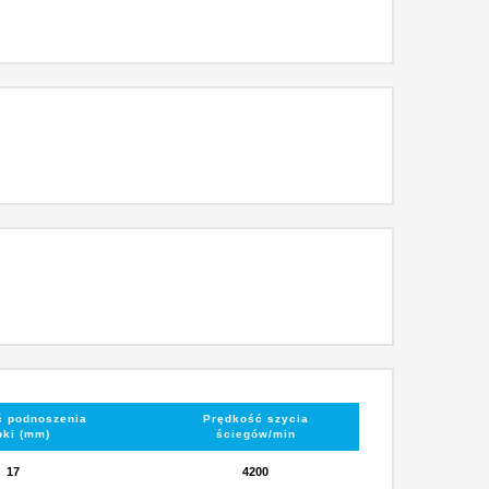
 podnoszenia
Prędkość szycia
pki (mm)
ściegów/min
17
4200