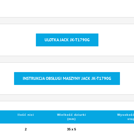
ULOTKA JACK JK-T1790G
INSTRUKCJA OBSŁUGI MASZYNY JACK JK-T1790G
Ilość nici
Wielkość dziurki
Wysokość
(mm)
sto
2
35 x 5