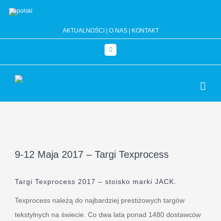
Przejdź
do
AKTUALNOŚCI
|
O NAS
|
KONTAKT
zawartości
Facebook
9-12 Maja 2017 – Targi Texprocess
Targi Texprocess 2017 – stoisko marki JACK.
Texprocess należą do najbardziej prestiżowych targów
tekstylnych na świecie. Co dwa lata ponad 1480 dostawców