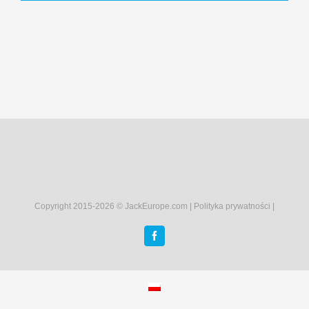
Copyright 2015-
2026 © JackEurope.com |
Polityka prywatności
|
Facebook