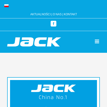
Przejdź
do
AKTUALNOŚCI
|
O NAS
|
KONTAKT
zawartości
Facebook