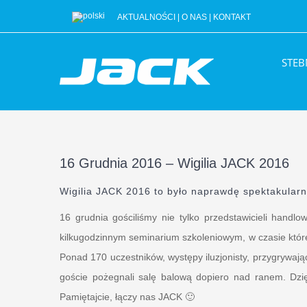
Przejdź
AKTUALNOŚCI
|
O NAS
|
KONTAKT
do
zawartości
STE
16 Grudnia 2016 – Wigilia JACK 2016
Wigilia JACK 2016 to było naprawdę spektakularn
16 grudnia gościliśmy nie tylko przedstawicieli handlow
kilkugodzinnym seminarium szkoleniowym, w czasie któ
Ponad 170 uczestników, występy iluzjonisty, przygrywają
goście pożegnali salę balową dopiero nad ranem. Dz
Pamiętajcie, łączy nas JACK 🙂