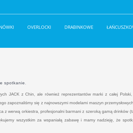
BNÓWKI
OVERLOCKI
DRABINKOWE
ŁAŃCUSZKO
e spotkanie.
ych JACK z Chin, ale również reprezentantów marki z całej Polski, z 
rego zapoznaliśmy się z najnowszymi modelami maszyn przemysłowych
ca z werwą orkiestra, profesjonalni barmani z szeroką gamą drinków (t
iękujemy wszystkim za wspaniałą zabawę i mamy nadzieję, że spotk