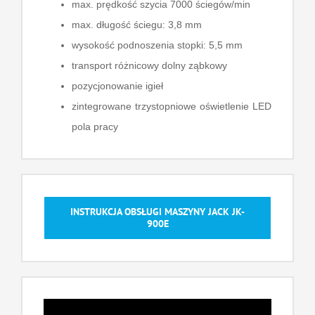
max. prędkość szycia 7000 ściegów/min
max. długość ściegu: 3,8 mm
wysokość podnoszenia stopki: 5,5 mm
transport różnicowy dolny ząbkowy
pozycjonowanie igieł
zintegrowane trzystopniowe oświetlenie LED
pola pracy
INSTRUKCJA OBSŁUGI MASZYNY JACK JK-
900E